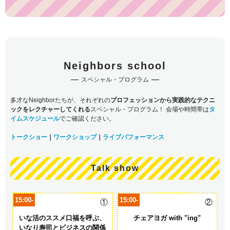
Neighbors school
スペシャル・プログラム
多才なNeighborたちが、それぞれの
プロフェッションから実践的なテクニ
ックをレクチャーしてくれる
スペシャル・プログラム！ 会場や時間帯は
タ
イムスケジュール
でご確認ください。
トークショー
｜
ワークショップ
｜
ライブパフォーマンス
Talk show
15:00-
15:00-
①
②
いな活のススメ
口福を呼ぶ、
チェアヨガ with "ing"
いなり寿司とビジネスの関係