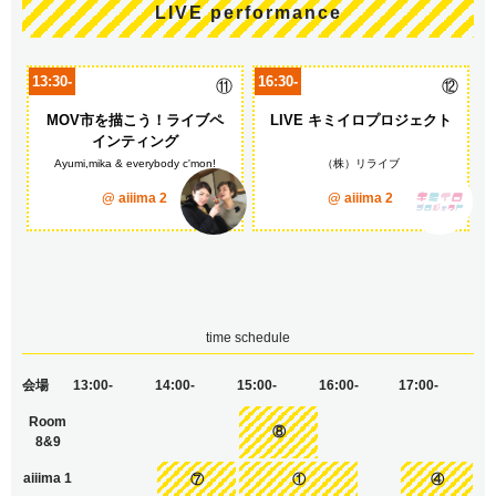
LIVE performance
13:30-
16:30-
⑪
⑫
MOV市を描こう！ライブペ
LIVE キミイロプロジェクト
インティング
Ayumi,mika & everybody c'mon!
（株）リライブ
@ aiiima 2
@ aiiima 2
time schedule
会場
13:00-
14:00-
15:00-
16:00-
17:00-
Room
⑧
8&9
aiiima 1
⑦
①
④