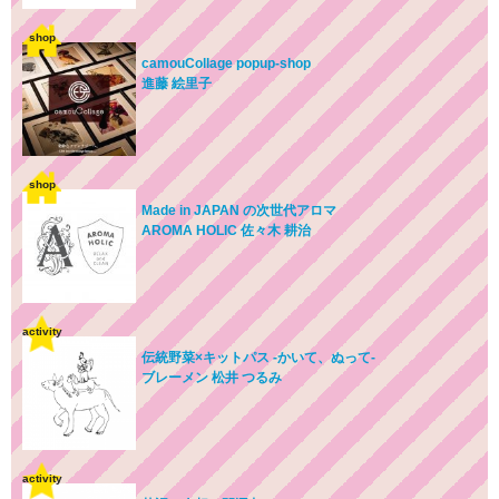
shop
camouCollage popup-shop
進藤 絵里子
shop
Made in JAPAN の次世代アロマ
AROMA HOLIC 佐々木 耕治
activity
伝統野菜×キットパス -かいて、ぬって-
ブレーメン 松井 つるみ
activity