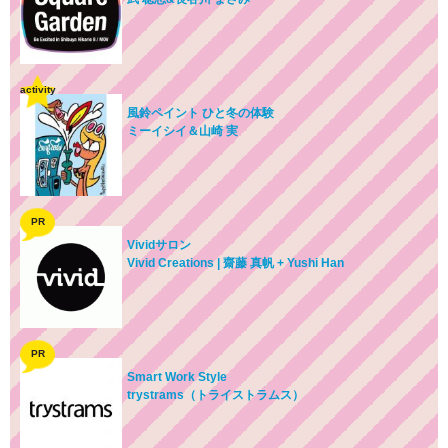
activity
風鈴ペイント ひと冬の体験
ミーイシイ＆山崎 実
PR
Vividサロン
Vivid Creations | 齋藤 真帆 + Yushi Han
PR
Smart Work Style
trystrams（トライストラムス）