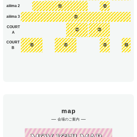
aiiima 2
⑪
⑫
aiiima 3
⑤
COURT
②
③
A
COURT
⑥
⑥
⑨
⑩
B
map
会場のご案内