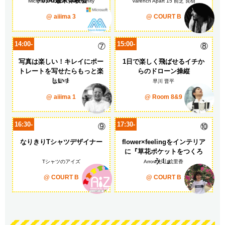
トのAI週末体験会
Microsoft Cogbot Community
Varench Apart 15 前芝 良樹
@ aiiima 3
@ COURT B
14:00-
15:00-
⑦
⑧
写真は楽しい！キレイに
ポー
1日で楽しく飛ばせる
イチか
トレートを写せたらもっと楽
らのドローン操縦
しい！
太田 学
早川 晋平
@ aiiima 1
@ Room 8&9
16:30-
17:30-
⑨
⑩
なりきりTシャツデザイナー
flower×feelingをインテリア
に
『草花ポケットをつくろ
う！』
Tシャツのアイズ
Arrow 杉山絵里香
@ COURT B
@ COURT B