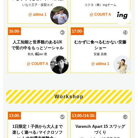
いなり王子・坂梨カズ
コクヨ（株）ingチーム
@ aiiima 1
@ COURT A
16:00-
17:00-
③
④
人工知能と世界観のあるUX
むかずに食べる
むかない安藤
で
世の中をもっとソーシャル
ショー
に
秋丸 Dimitri 豊
安藤 昌教
@ COURT A
@ aiiima 1
Workshop
13:00-
13:00-/14:30-
⑤
⑥
1日限定！子供から大人まで
Varench Apart 15 スワッグ
楽しく遊べる♪
マイクロソフ
づくり