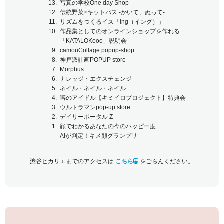
写真の学校One day Shop
伝統野菜×キットパス -かいて、ぬって-
リズムをつくるイス「ing（イング）」
作品集としてのオンラインショップを作れる
「KATALOKooo」説明会
camouCollage popup-shop
神戸派計画POPUP store
Morphus
ナレッジ・エクスチェンジ
ネイル・ネイル・ネイル
噂のアイドル【キミイロプロジェクト】特典会
ウルトラマンpop-up store
デイリーポータル Z
顔でわかるあなたの今のハッピー度
AIが判定！キメ顔グランプリ
渋谷ヒカリエまでのアクセスは
こちら
をごらんください。