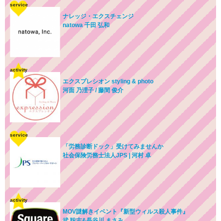
service
ナレッジ・エクスチェンジ
natowa 千田 弘和
activity
エクスプレシオン styling & photo
河面 乃浬子 / 藤間 俊介
service
「労務診断ドック」受けてみませんか
社会保険労務士法人JPS | 河村 卓
activity
MOV謎解きイベント『新型ウィルス殺人事件』
武 聡志&長谷川 まさみ