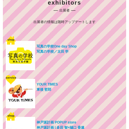
exhibitors
出展者
出展者の情報は随時アップデートします
shop
写真の学校One day Shop
写真の学校／太田 学
service
YOUR TIMES
東後 哲郎
shop
神戸派計画 POPUP store
神戸派計画 | 多田 智×樋口 香連