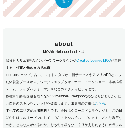
Neighbors schoolのプログラムが公開されました！
一覧へ
2018.01.17 Wed
MOV市−Neighborland 2018−特設サイトOPEN！
about
MOV市-Neighborland-とは
渋谷ヒカリエ8階のメンバー制ワークラウンジ
Creative Lounge MOV
が主催
する、
仕事と働き方の見本市
。
pop-upショップ、占い、フォトスタジオ、新サービスやアプリのPRといっ
た体験型ブースから、ワークショップやセミナー、トークショー、本格推理
ゲーム、ライブパフォーマンスなどのアクティビティまで。
職種も年齢も国籍も様々なMOV member(=Neighbor)のひとりひとりが、自
分自身のスキルやナレッジを披露します。出展者の詳細は
こちら
。
すべてのエリアが入場無料
＊です。普段はクローズドなラウンジも、この日
ばかりはフルオープンにして、みなさまをお待ちしています。どんな場所な
のか、どんな人がいるのか、おもちゃ箱をひっくりかえしたようにカラフル