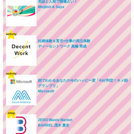
英語と人相で開運占い！
Meglish & Saya
activity
妊婦体験＆育児×仕事の両立体験
ディーセントワーク 高橋 秀成
activity
顔でわかるあなたの今のハッピー度「AIが判定！キメ顔
グランプリ」
Microsoft
shop
ZERO Waste Market
BARREL 茂木 貴史