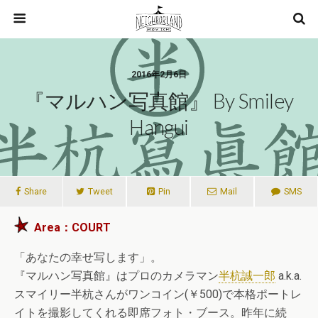
2016年2月6日
『マルハン写真館』 By Smiley
Hangui
Share
Tweet
Pin
Mail
SMS
Area：COURT
「あなたの幸せ写します」。
『マルハン写真館』はプロのカメラマン
半杭誠一郎
a.k.a.
スマイリー半杭さんがワンコイン(￥500)で本格ポートレ
イトを撮影してくれる即席フォト・ブース。昨年に続