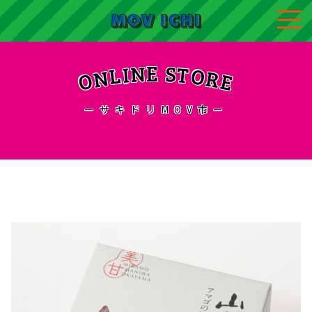
N
S
E
T
I
L
O
N
R
O
E
ーサキドリMOV市ー