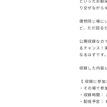
といったお馴
り交ぜながら
偶然同じ場に
ど、ただ回る
公開収録なの
るチャンス！
なるはずです
収録した内容は
【 収録に参加
・その場で参
・収録時間： 
・配信予定： 編