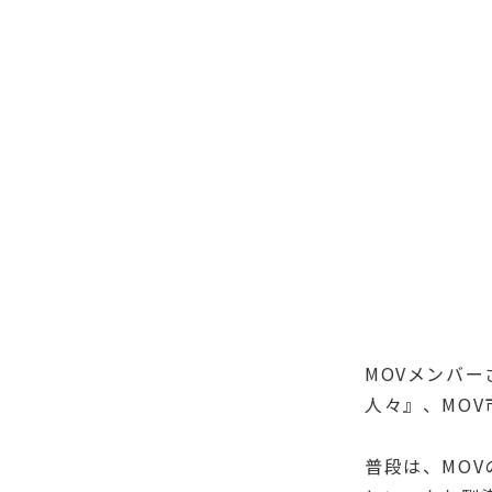
MOVメンバ
人々』、MO
普段は、MO