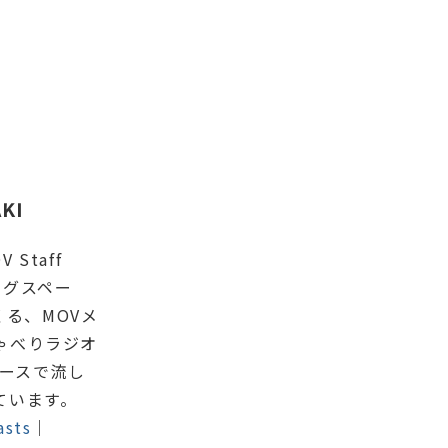
KI
 Staff
ングスペー
つくる、MOVメ
ゃべりラジオ
ペースで流し
ています。
asts
｜