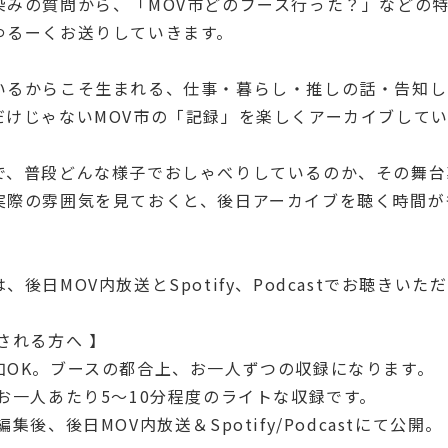
染みの質問から、「MOV市どのブース行った？」などの
ゆるーくお送りしていきます。
いるからこそ生まれる、仕事・暮らし・推しの話・告知し
だけじゃないMOV市の「記録」を楽しくアーカイブして
で、普段どんな様子でおしゃべりしているのか、その舞台
実際の雰囲気を見ておくと、後日アーカイブを聴く時間が
。
、後日MOV内放送とSpotify、Podcastでお聴きいた
される方へ 】
加OK。ブースの都合上、お一人ずつの収録になります。
お一人あたり5〜10分程度のライトな収録です。
集後、後日MOV内放送＆Spotify/Podcastにて公開。