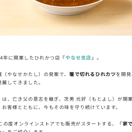
24年に開業したひれかつ店『
やなせ支店
』。
確（やなせかたし）の発案で、
箸で切れるひれカツ
を開発
発展してきました。
』は、亡き父の意志を継ぎ、次男 元好（もとよし）が開
、お客様とともに、今もその味を守り続けています。
、この度オンラインストアでも販売がスタートする、『
家
ー
』をご紹介します。