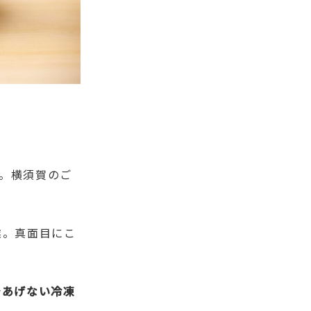
。横須賀のご
業。真面目にこ
であげない冷凍