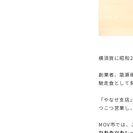
横須賀に昭和
創業者、簗瀬
馳走食として
『やなせ支店
つこつ営業し
MOV市では
ひれカツカレ