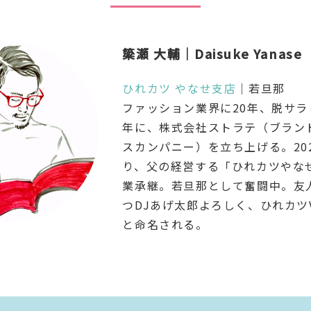
簗瀬 大輔｜Daisuke Yanase
ひれカツ やなせ支店
｜若旦那
ファッション業界に20年、脱サラし
年に、株式会社ストラテ（ブラン
スカンパニー）を立ち上げる。20
り、父の経営する「ひれカツやな
業承継。若旦那として奮闘中。友
つDJあげ太郎よろしく、ひれカツ
と命名される。