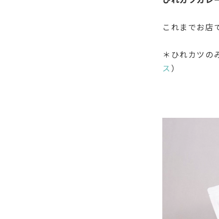
これまでお店
＊ひれカツの
ス
）