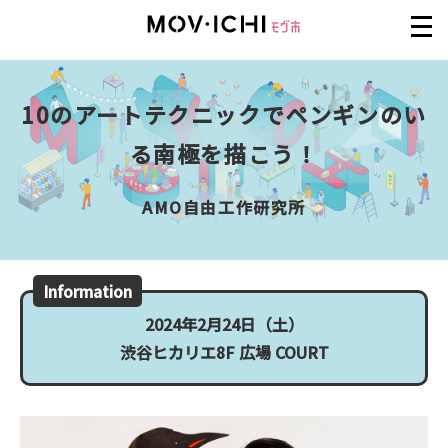
10のアートテクニックでペンギンのい
る南極を描こう！
AMO自由工作研究所
Information
2024年2月24日（土）
渋谷ヒカリエ8F 広場 COURT