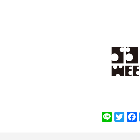
Line
Twi