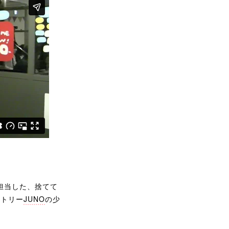
担当した、捨てて
クトリー
JUNO
の少