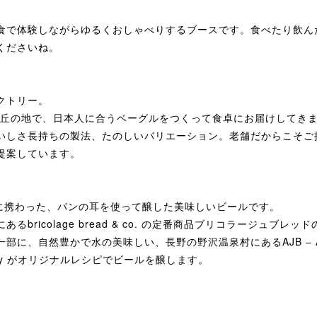
食で体験しながらゆるくおしゃべりするブースです。食べたり飲ん
くださいね。
クトリー。
由が丘の地で、日本人に合うベーグルをつくって食卓にお届けしてきま
いしさ長持ちの製法、たのしいバリエーション。老舗だからこそご
提案しています。
画に携わった、パンの耳を使って醸した美味しいビールです。
るbricolage bread & co. の定番商品ブリコラージュブレ
に、自然豊かで水の美味しい、長野の野沢温泉村にあるAJB – Angl
mpany がオリジナルレシピでビールを醸します。