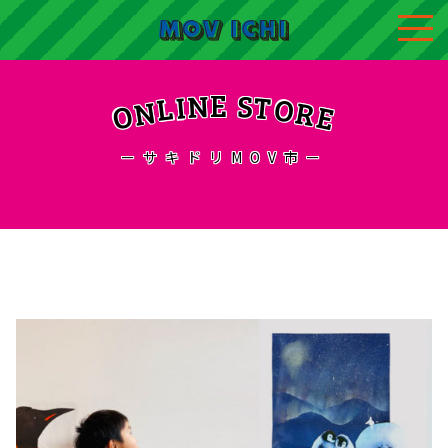
N
S
E
T
I
L
O
N
R
O
E
ーサキドリMOV市ー