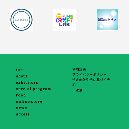
利用規約
top
プライバシーポリシー
about
特定商取引法に基づく表
exhibitors
記
special program
ご注意
food
online store
news
access