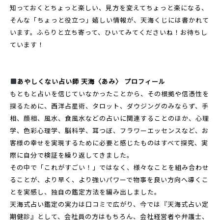
知っておくとちょっと楽しい、見方を変えてちょっと楽になる、
そんな「ちょっと役立つ」嬉しい情報が、天海くじには書かれて
います。ふらりと立ち寄って、ひいてみてくださいね！お待ちし
ています！
あやしくない占い師 天海〈あみ〉 プロフィール
もともと占いを信じていなかったことから、その根拠や信憑性を
探るために、西洋占星術、タロット、ダウジングのみならず、手
相、顔相、風水、食風水などの占いに関連することのほか、心理
学、色彩心理学、脳科学、耳つぼ、フラワーエッセンスなど、お
客様の幸せを実現するために必要と感じたものはすべて探究、実
際に自分で検証を繰り返してきました。
その中で「これがすごい！」ではなく、様々なことを組み合わせ
ることが、より早く、より強いパワーで物事を良い方向へ導くこ
とを実感し、独自の鑑定方法を編み出しました。
天海式占い鑑定の実力は口コミで広がり、今では『天海式占い定
期健診』として、会社員の方はもちろん、会社経営者や弁護士、