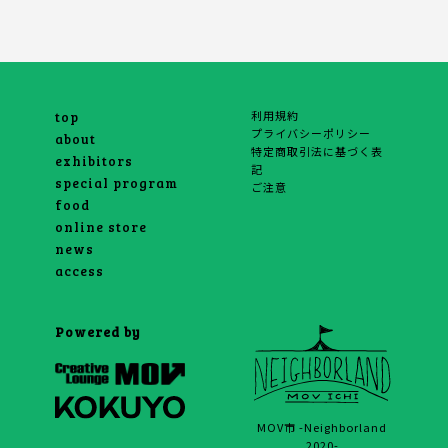
利用規約
top
プライバシーポリシー
about
特定商取引法に基づく表
exhibitors
記
special program
ご注意
food
online store
news
access
Powered by
MOV市 -Neighborland
2020-